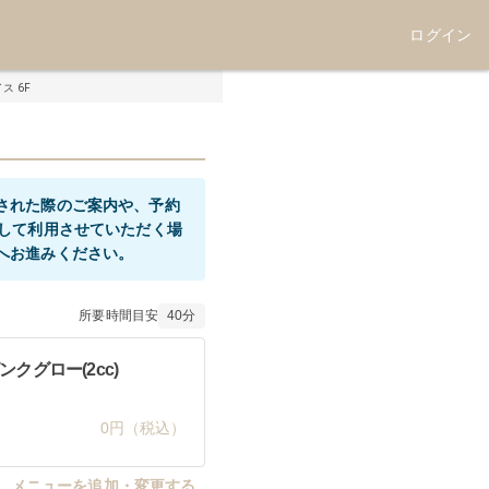
ログイン
ス 6F
された際のご案内や、予約
として利用させていただく場
へお進みください。
所要時間目安
40
分
クグロー(2cc)
0円（税込）
メニューを追加・変更する