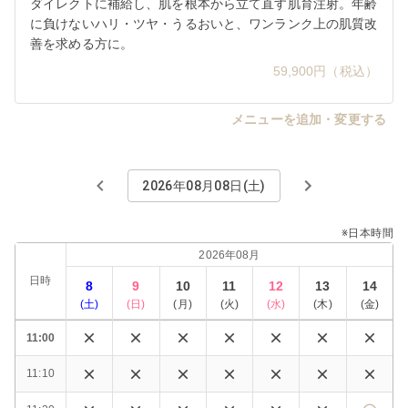
ダイレクトに補給し、肌を根本から立て直す肌育注射。年齢
に負けないハリ・ツヤ・うるおいと、ワンランク上の肌質改
善を求める方に。
59,900円（税込）
メニューを追加・変更する
2026年08月08日(土)
※日本時間
2026年08月
日時
8
9
10
11
12
13
14
(
土
)
(
日
)
(
月
)
(
火
)
(
水
)
(
木
)
(
金
)
11:00
11:10