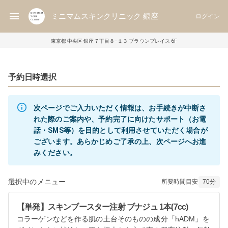
ミニマムスキンクリニック 銀座
ログイン
東京都 中央区 銀座７丁目８−１３ ブラウンプレイス 6F
予約日時選択
次ページでご入力いただく情報は、お手続きが中断さ
れた際のご案内や、予約完了に向けたサポート（お電
話・SMS等）を目的として利用させていただく場合が
ございます。あらかじめご了承の上、次ページへお進
みください。
選択中のメニュー
所要時間目安
70
分
【単発】スキンブースター注射 ブナジュ 1本(7cc)
コラーゲンなどを作る肌の土台そのものの成分「hADM」を