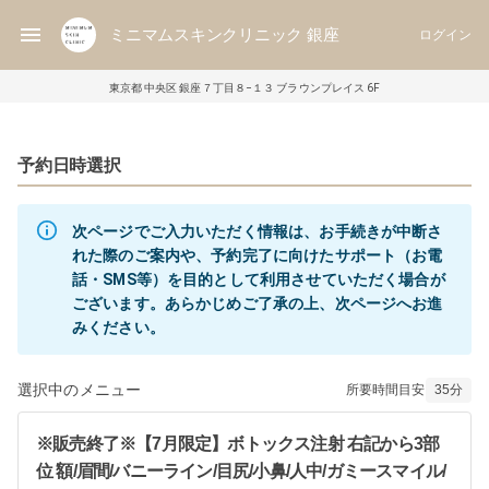
ミニマムスキンクリニック 銀座
ログイン
東京都 中央区 銀座７丁目８−１３ ブラウンプレイス 6F
予約日時選択
次ページでご入力いただく情報は、お手続きが中断さ
れた際のご案内や、予約完了に向けたサポート（お電
話・SMS等）を目的として利用させていただく場合が
ございます。あらかじめご了承の上、次ページへお進
みください。
選択中のメニュー
所要時間目安
35
分
※販売終了※【7月限定】ボトックス注射 右記から3部
位 額/眉間/バニーライン/目尻/小鼻/人中/ガミースマイル/