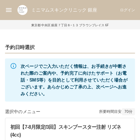
ミニマムスキンクリニック 銀座
ログイン
東京都 中央区 銀座７丁目８−１３ ブラウンプレイス 6F
予約日時選択
次ページでご入力いただく情報は、お手続きが中断さ
れた際のご案内や、予約完了に向けたサポート（お電
話・SMS等）を目的として利用させていただく場合が
ございます。あらかじめご了承の上、次ページへお進
みください。
選択中のメニュー
所要時間目安
70
分
初回【7-8月限定/3回】スキンブースター注射 リズネ
(4cc)