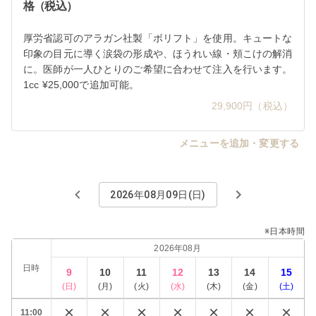
格（税込）
厚労省認可のアラガン社製「ボリフト」を使用。キュートな
印象の目元に導く涙袋の形成や、ほうれい線・頬こけの解消
に。医師が一人ひとりのご希望に合わせて注入を行います。
1cc ¥25,000で追加可能。
29,900円（税込）
メニューを追加・変更する
2026年08月09日(日)
※日本時間
2026年08月
日時
9
10
11
12
13
14
15
(
日
)
(
月
)
(
火
)
(
水
)
(
木
)
(
金
)
(
土
)
11:00