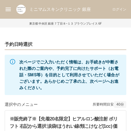
ミニマムスキンクリニック 銀座
ログイン
東京都 中央区 銀座７丁目８−１３ ブラウンプレイス 6F
予約日時選択
次ページでご入力いただく情報は、お手続きが中断さ
れた際のご案内や、予約完了に向けたサポート（お電
話・SMS等）を目的として利用させていただく場合が
ございます。あらかじめご了承の上、次ページへお進
みください。
選択中のメニュー
所要時間目安
40
分
※販売終了※【先着20名限定】ヒアルロン酸注射 ボリ
フト 右記から選択 涙袋/ほうれい線/頬こけなど(1cc) 価