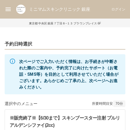
ミニマムスキンクリニック 銀座
ログイン
東京都 中央区 銀座７丁目８−１３ ブラウンプレイス 6F
予約日時選択
次ページでご入力いただく情報は、お手続きが中断さ
れた際のご案内や、予約完了に向けたサポート（お電
話・SMS等）を目的として利用させていただく場合が
ございます。あらかじめご了承の上、次ページへお進
みください。
選択中のメニュー
所要時間目安
70
分
※販売終了※【6/30まで】スキンブースター注射 プルリ
アルデンシファイ(2cc)