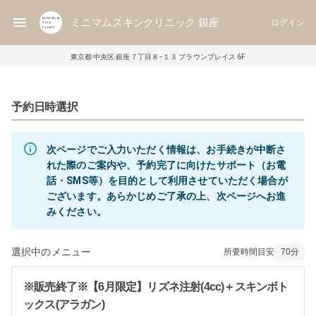
ミニマムスキンクリニック 銀座
ログイン
東京都 中央区 銀座７丁目８−１３ ブラウンプレイス 6F
予約日時選択
次ページでご入力いただく情報は、お手続きが中断さ
れた際のご案内や、予約完了に向けたサポート（お電
話・SMS等）を目的として利用させていただく場合が
ございます。あらかじめご了承の上、次ページへお進
みください。
選択中のメニュー
所要時間目安
70
分
※販売終了※【6月限定】リズネ注射(4cc)＋スキンボト
ックス(アラガン)