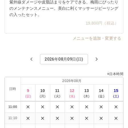
紫外線ダメージや皮脂詰まりをケアできる、梅雨にぴったり
のメンテナンスメニュー。美白に利くマッサージピーリング
の入ったセット。
19,800円（税込）
メニューを追加・変更する
2026年08月09日(日)
※日本時間
2026年08月
日時
9
10
11
12
13
14
15
(
日
)
(
月
)
(
火
)
(
水
)
(
木
)
(
金
)
(
土
)
11:00
11:10