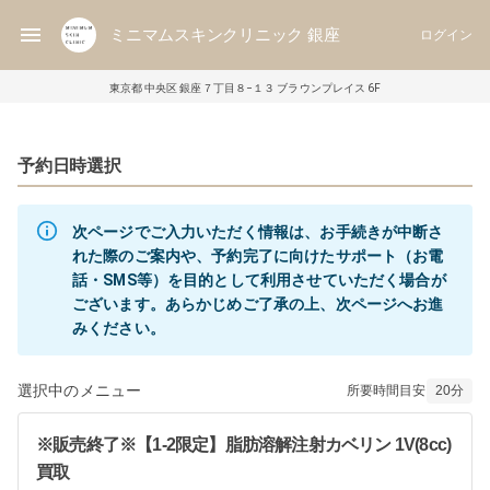
ミニマムスキンクリニック 銀座
ログイン
東京都 中央区 銀座７丁目８−１３ ブラウンプレイス 6F
予約日時選択
次ページでご入力いただく情報は、お手続きが中断さ
れた際のご案内や、予約完了に向けたサポート（お電
話・SMS等）を目的として利用させていただく場合が
ございます。あらかじめご了承の上、次ページへお進
みください。
選択中のメニュー
所要時間目安
20
分
※販売終了※【1-2限定】脂肪溶解注射カベリン 1V(8cc)
買取