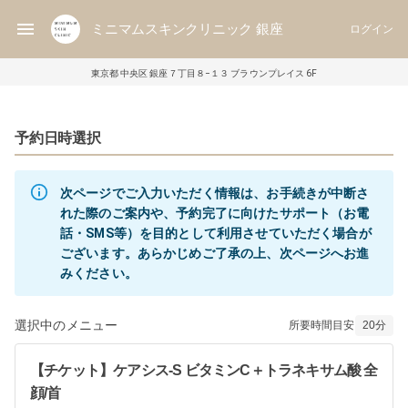
ミニマムスキンクリニック 銀座
ログイン
東京都 中央区 銀座７丁目８−１３ ブラウンプレイス 6F
予約日時選択
次ページでご入力いただく情報は、お手続きが中断さ
れた際のご案内や、予約完了に向けたサポート（お電
話・SMS等）を目的として利用させていただく場合が
ございます。あらかじめご了承の上、次ページへお進
みください。
選択中のメニュー
所要時間目安
20
分
【チケット】ケアシス-S ビタミンC＋トラネキサム酸 全
顔/首