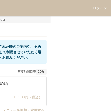
ログイン
 9F
された際のご案内や、予約
として利用させていただく場
所要時間目安
25
分
0U)
。
19,900円（税込）
メニューを追加・変更する