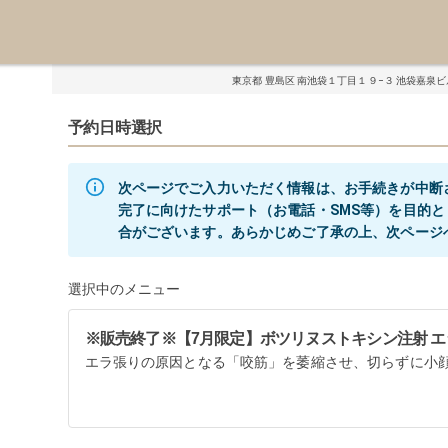
東京都 豊島区 南池袋１丁目１９−３ 池袋嘉泉ビル
予約日時選択
次ページでご入力いただく情報は、お手続きが中断
完了に向けたサポート（お電話・SMS等）を目的
選択中のメニュー
※販売終了※【7月限定】ボツリヌストキシン注射 エラ(両
エラ張りの原因となる「咬筋」を萎縮させ、切らずに小