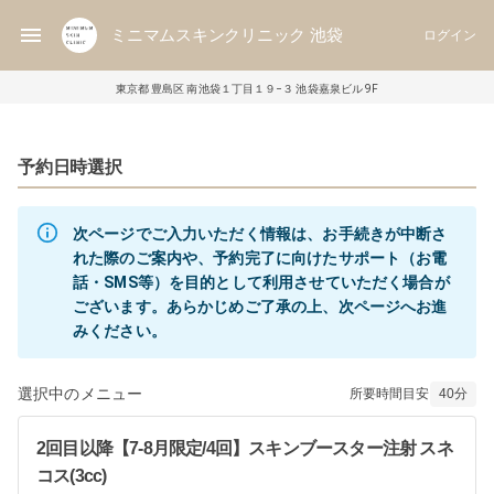
ミニマムスキンクリニック 池袋
ログイン
東京都 豊島区 南池袋１丁目１９−３ 池袋嘉泉ビル 9F
予約日時選択
次ページでご入力いただく情報は、お手続きが中断さ
れた際のご案内や、予約完了に向けたサポート（お電
話・SMS等）を目的として利用させていただく場合が
ございます。あらかじめご了承の上、次ページへお進
選択中のメニュー
所要時間目安
40
分
2回目以降【7-8月限定/4回】スキンブースター注射 スネ
コス(3cc)