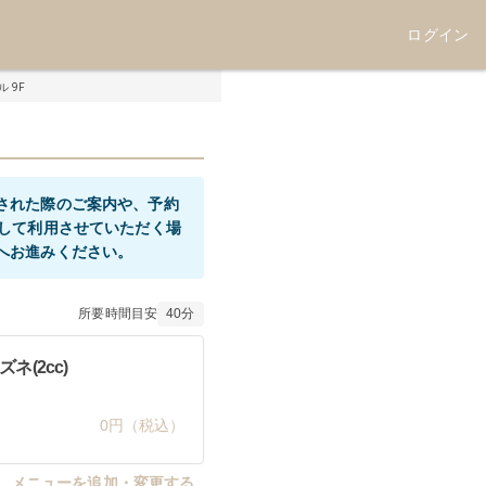
ログイン
 9F
された際のご案内や、予約
として利用させていただく場
所要時間目安
40
分
ネ(2cc)
0円（税込）
メニューを追加・変更する