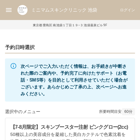
ミニマムスキンクリニック 池袋
ログイン
東京都 豊島区 南池袋１丁目１９−３ 池袋嘉泉ビル 9F
予約日時選択
次ページでご入力いただく情報は、お手続きが中断さ
れた際のご案内や、予約完了に向けたサポート（お電
話・SMS等）を目的として利用させていただく場合が
ございます。あらかじめご了承の上、次ページへお進
選択中のメニュー
所要時間目安
60
分
【7-8月限定】スキンブースター注射 ピンクグロー(2cc)
50種以上の美容成分を凝縮した美白カクテルで色素沈着を