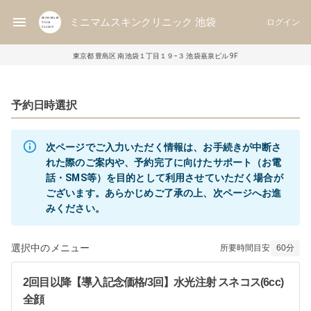
ミニマムスキンクリニック 池袋
ログイン
東京都 豊島区 南池袋１丁目１９−３ 池袋嘉泉ビル 9F
予約日時選択
次ページでご入力いただく情報は、お手続きが中断さ
れた際のご案内や、予約完了に向けたサポート（お電
話・SMS等）を目的として利用させていただく場合が
ございます。あらかじめご了承の上、次ページへお進
選択中のメニュー
所要時間目安
60
分
2回目以降【導入記念価格/3回】水光注射 スネコス(6cc)
全顔