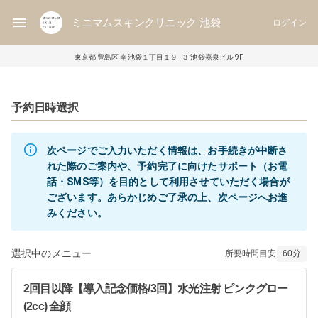
ミニマムスキンクリニック 池袋
ログイン
東京都 豊島区 南池袋１丁目１９−３ 池袋嘉泉ビル 9F
予約日時選択
次ページでご入力いただく情報は、お手続きが中断さ
れた際のご案内や、予約完了に向けたサポート（お電
話・SMS等）を目的として利用させていただく場合が
ございます。あらかじめご了承の上、次ページへお進
選択中のメニュー
所要時間目安
60
分
2回目以降【導入記念価格/3回】水光注射 ピンクグロー
(2cc) 全顔