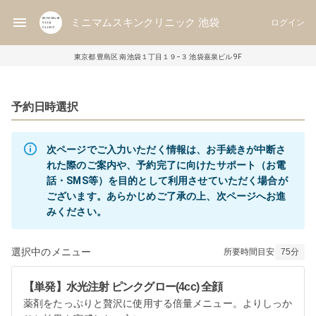
ミニマムスキンクリニック 池袋
ログイン
東京都 豊島区 南池袋１丁目１９−３ 池袋嘉泉ビル 9F
予約日時選択
次ページでご入力いただく情報は、お手続きが中断さ
れた際のご案内や、予約完了に向けたサポート（お電
話・SMS等）を目的として利用させていただく場合が
ございます。あらかじめご了承の上、次ページへお進
選択中のメニュー
所要時間目安
75
分
【単発】水光注射 ピンクグロー(4cc) 全顔
薬剤をたっぷりと贅沢に使用する倍量メニュー。よりしっか