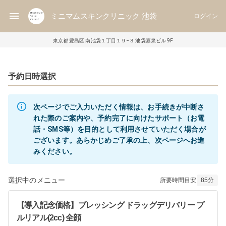
ミニマムスキンクリニック 池袋
ログイン
東京都 豊島区 南池袋１丁目１９−３ 池袋嘉泉ビル 9F
予約日時選択
次ページでご入力いただく情報は、お手続きが中断さ
れた際のご案内や、予約完了に向けたサポート（お電
話・SMS等）を目的として利用させていただく場合が
ございます。あらかじめご了承の上、次ページへお進
選択中のメニュー
所要時間目安
85
分
【導入記念価格】ブレッシング ドラッグデリバリー プ
ルリアル(2cc) 全顔