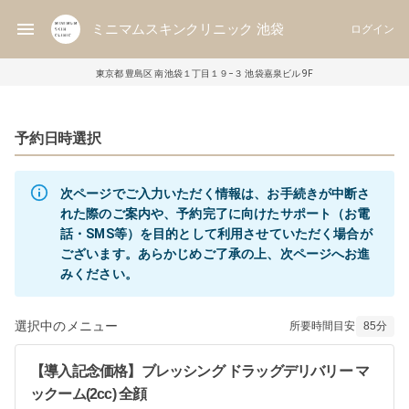
ミニマムスキンクリニック 池袋
ログイン
東京都 豊島区 南池袋１丁目１９−３ 池袋嘉泉ビル 9F
予約日時選択
次ページでご入力いただく情報は、お手続きが中断さ
れた際のご案内や、予約完了に向けたサポート（お電
話・SMS等）を目的として利用させていただく場合が
ございます。あらかじめご了承の上、次ページへお進
選択中のメニュー
所要時間目安
85
分
【導入記念価格】ブレッシング ドラッグデリバリー マ
ックーム(2cc) 全顔