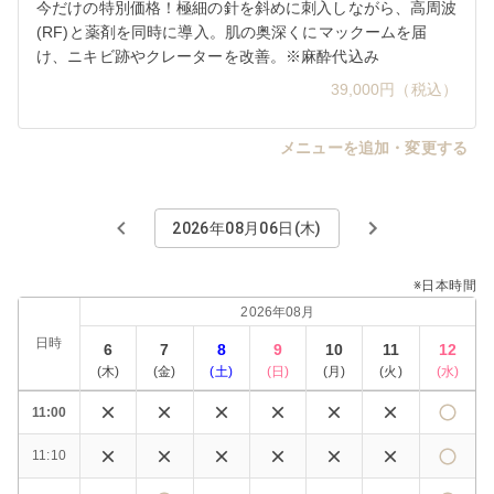
今だけの特別価格！極細の針を斜めに刺入しながら、高周波
(RF)と薬剤を同時に導入。肌の奥深くにマックームを届
け、ニキビ跡やクレーターを改善。※麻酔代込み
39,000円（税込）
メニューを追加・変更する
2026年08月06日(木)
※日本時間
2026年08月
日時
6
7
8
9
10
11
12
(
木
)
(
金
)
(
土
)
(
日
)
(
月
)
(
火
)
(
水
)
11:00
11:10