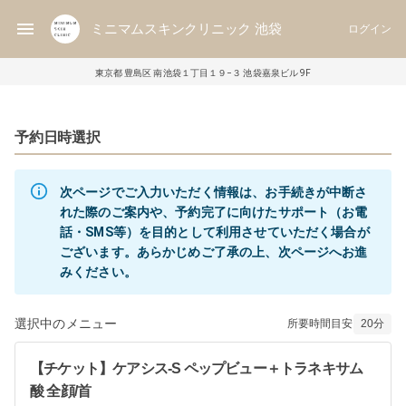
ミニマムスキンクリニック 池袋
ログイン
東京都 豊島区 南池袋１丁目１９−３ 池袋嘉泉ビル 9F
予約日時選択
次ページでご入力いただく情報は、お手続きが中断さ
れた際のご案内や、予約完了に向けたサポート（お電
話・SMS等）を目的として利用させていただく場合が
ございます。あらかじめご了承の上、次ページへお進
選択中のメニュー
所要時間目安
20
分
【チケット】ケアシス-S ペップビュー＋トラネキサム
酸 全顔/首