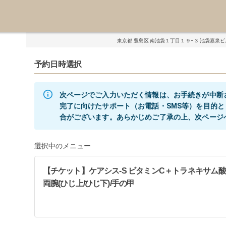
東京都 豊島区 南池袋１丁目１９−３ 池袋嘉泉ビル
予約日時選択
次ページでご入力いただく情報は、お手続きが中断
完了に向けたサポート（お電話・SMS等）を目的
選択中のメニュー
【チケット】ケアシス-S ビタミンC＋トラネキサム酸 全顔
両腕(ひじ上/ひじ下)/手の甲