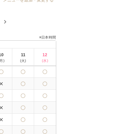
メニューを追加・変更する
※日本時間
10
11
12
月
)
(
火
)
(
水
)