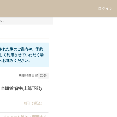
ログイン
 9F
された際のご案内や、予約
として利用させていただく場
所要時間目安
20
分
/首 背中(上部/下部)/
0円（税込）